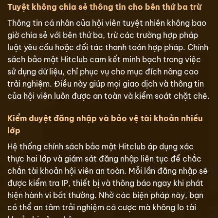
Tuyệt không chia sẻ thông tin cho bên thứ ba trừ
Thông tin cá nhân của hội viên tuyệt nhiên không bao
giờ chia sẻ với bên thứ ba, trừ các trường hợp pháp
luật yêu cầu hoặc đối tác thanh toán hợp pháp. Chính
sách bảo mật Hitclub cam kết minh bạch trong việc
sử dụng dữ liệu, chỉ phục vụ cho mục đích nâng cao
trải nghiệm. Điều này giúp mọi giao dịch và thông tin
của hội viên luôn được an toàn và kiểm soát chặt chẽ.
Kiểm duyệt đăng nhập và bảo vệ tài khoản nhiều
lớp
Hệ thống chính sách bảo mật Hitclub áp dụng xác
thực hai lớp và giám sát đăng nhập liên tục để chắc
chắn tài khoản hội viên an toàn. Mỗi lần đăng nhập sẽ
được kiểm tra IP, thiết bị và thông báo ngay khi phát
hiện hành vi bất thường. Nhờ các biện pháp này, bạn
có thể an tâm trải nghiệm cá cược mà không lo tài