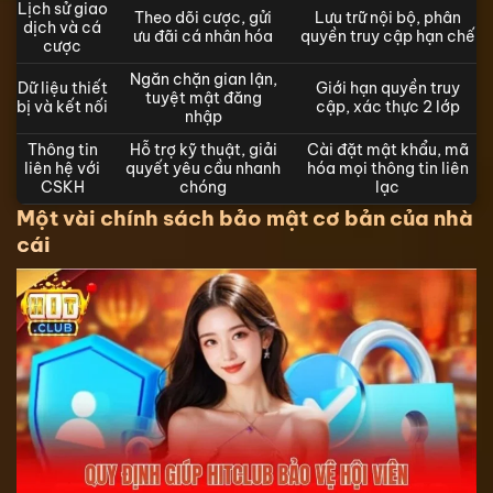
Lịch sử giao
Theo dõi cược, gửi
Lưu trữ nội bộ, phân
dịch và cá
ưu đãi cá nhân hóa
quyền truy cập hạn chế
cược
Ngăn chặn gian lận,
Dữ liệu thiết
Giới hạn quyền truy
tuyệt mật đăng
bị và kết nối
cập, xác thực 2 lớp
nhập
Thông tin
Hỗ trợ kỹ thuật, giải
Cài đặt mật khẩu, mã
liên hệ với
quyết yêu cầu nhanh
hóa mọi thông tin liên
CSKH
chóng
lạc
Một vài chính sách bảo mật cơ bản của nhà
cái