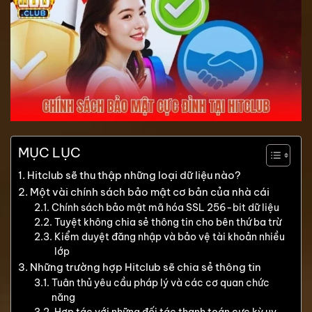
MỤC LỤC
Hitclub sẽ thu thập những loại dữ liệu nào?
Một vài chính sách bảo mật cơ bản của nhà cái
Chính sách bảo mật mã hóa SSL 256-bit dữ liệu
Tuyệt không chia sẻ thông tin cho bên thứ ba trừ
Kiểm duyệt đăng nhập và bảo vệ tài khoản nhiều
lớp
Những trường hợp Hitclub sẽ chia sẻ thông tin
Tuân thủ yêu cầu pháp lý và các cơ quan chức
năng
Hợp tác với những đối tác thanh toán cực kỳ uy