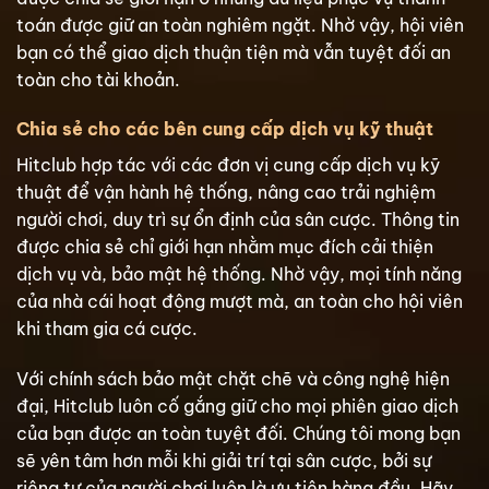
toán được giữ an toàn nghiêm ngặt. Nhờ vậy, hội viên
bạn có thể giao dịch thuận tiện mà vẫn tuyệt đối an
toàn cho tài khoản.
Chia sẻ cho các bên cung cấp dịch vụ kỹ thuật
Hitclub hợp tác với các đơn vị cung cấp dịch vụ kỹ
thuật để vận hành hệ thống, nâng cao trải nghiệm
người chơi, duy trì sự ổn định của sân cược. Thông tin
được chia sẻ chỉ giới hạn nhằm mục đích cải thiện
dịch vụ và, bảo mật hệ thống. Nhờ vậy, mọi tính năng
của nhà cái hoạt động mượt mà, an toàn cho hội viên
khi tham gia cá cược.
Với chính sách bảo mật chặt chẽ và công nghệ hiện
đại, Hitclub luôn cố gắng giữ cho mọi phiên giao dịch
của bạn được an toàn tuyệt đối. Chúng tôi mong bạn
sẽ yên tâm hơn mỗi khi giải trí tại sân cược, bởi sự
riêng tư của người chơi luôn là ưu tiên hàng đầu. Hãy