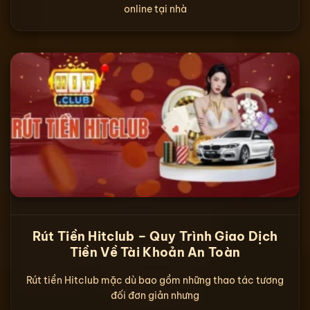
online tại nhà
Rút Tiền Hitclub – Quy Trình Giao Dịch
Tiền Về Tài Khoản An Toàn
Rút tiền Hitclub mặc dù bao gồm những thao tác tương
đối đơn giản nhưng