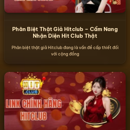
Phân Biệt Thật Giả Hitclub – Cẩm Nang
Nhận Diện Hit Club Thật
Phân biệt thật giả Hitclub đang là vấn đề cấp thiết đối
với cộng đồng