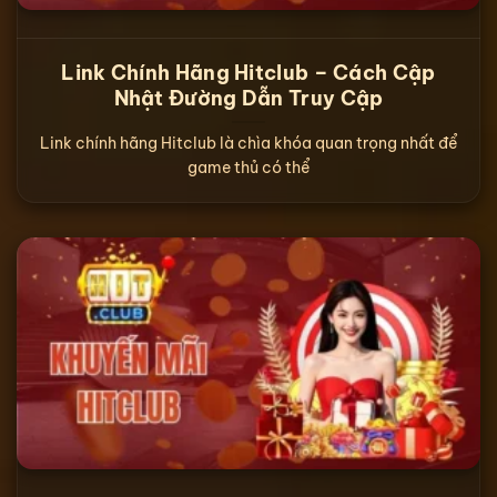
Link Chính Hãng Hitclub – Cách Cập
Nhật Đường Dẫn Truy Cập
Link chính hãng Hitclub là chìa khóa quan trọng nhất để
game thủ có thể