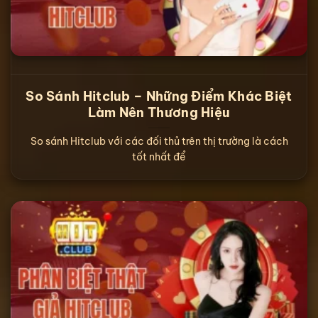
So Sánh Hitclub – Những Điểm Khác Biệt
Làm Nên Thương Hiệu
So sánh Hitclub với các đối thủ trên thị trường là cách
tốt nhất để