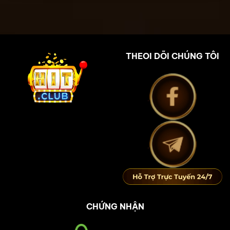
THEOI DÕI CHÚNG TÔI
CHỨNG NHẬN