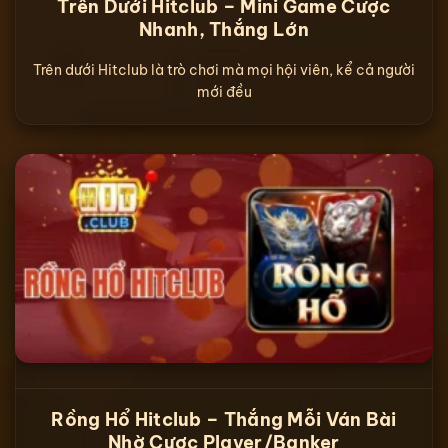
Trên Dưới Hitclub – Mini Game Cược
Nhanh, Thắng Lớn
Trên dưới Hitclub là trò chơi mà mọi hội viên, kể cả người
mới đều
Rồng Hổ Hitclub – Thắng Mỗi Ván Bài
Nhờ Cược Player/Banker