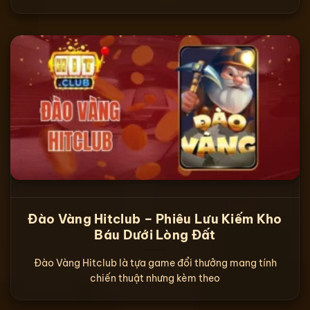
Đào Vàng Hitclub – Phiêu Lưu Kiếm Kho
Báu Dưới Lòng Đất
Đào Vàng Hitclub là tựa game đổi thưởng mang tính
chiến thuật nhưng kèm theo