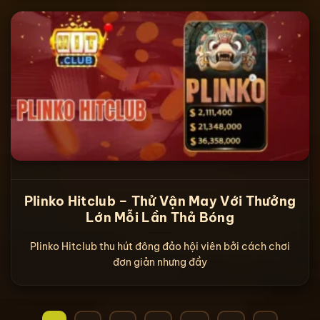
Plinko Hitclub – Thử Vận May Với Thưởng
Lớn Mỗi Lần Thả Bóng
Plinko Hitclub thu hút đông đảo hội viên bởi cách chơi
đơn giản nhưng đầy