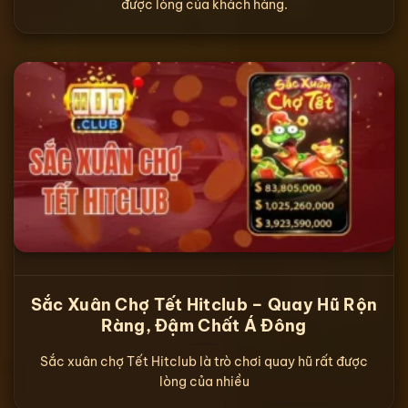
được lòng của khách hàng.
Sắc Xuân Chợ Tết Hitclub – Quay Hũ Rộn
Ràng, Đậm Chất Á Đông
Sắc xuân chợ Tết Hitclub là trò chơi quay hũ rất được
lòng của nhiều