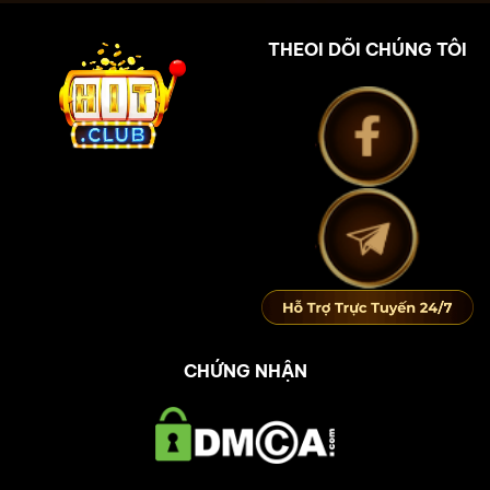
THEOI DÕI CHÚNG TÔI
CHỨNG NHẬN