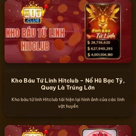
Kho Báu Tứ Linh Hitclub – Nổ Hũ Bạc Tỷ,
Quay Là Trúng Lớn
Kho báu tứ linh Hitclub tái hiện lại hình ảnh của các linh
vật huyền