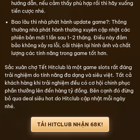
hướng dẫn, nếu cảm thấy phù hợp rồi thì hãy xuống
tiền cược nhé.
Bao lâu thì nhà phát hành update game?: Thông
thường nhà phát hành thường xuyên cập nhật các
phiên bản mới 1 lần sau 1-2 tháng. Điều này đảm
bảo không xảy ra lỗi, cải thiện lại hình ảnh và chất
lượng các tính năng trong game tốt hơn.
Sắc xuân chợ Tết Hitclub là một game slots rất đáng
trải nghiệm do tính năng đa dạng và siêu việt. Tất cả
khách hàng khi trải nghiệm đều có cơ hội chinh phục
phần thưởng lên đến hàng tỷ đồng. Bên cạnh đó đừng
bỏ qua deal siêu hot do Hitclub cập nhật mỗi ngày
nhé.
TẢI HITCLUB NHẬN 68K!