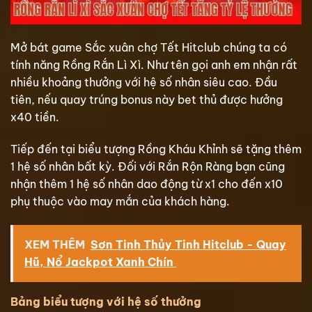
Mở bát game Sắc xuân chợ Tết Hitclub chúng ta có
tính năng Rồng Rắn Lì Xì. Như tên gọi anh em nhận rất
nhiều khoảng thưởng với hệ số nhân siêu cao. Đầu
tiên, nếu quay trúng bonus này bet thủ được hưởng
x40 tiền.
Tiếp đến tại biểu tượng Rồng Kháu Khỉnh sẽ tặng thêm
1 hệ số nhân bất kỳ. Đối với Rắn Rộn Ràng bạn cũng
nhận thêm 1 hệ số nhân dao động từ x1 cho đến x10
phụ thuộc vào may mắn của khách hàng.
XEM THÊM
Sơn Tinh Thủy Tinh Hitclub - Quay
Hũ, Nổ Jackpot Xanh Chín
Bảng biểu tượng với hệ số thưởng