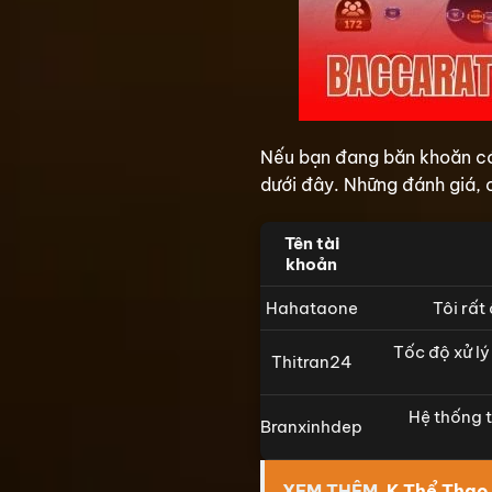
Nếu bạn đang băn khoăn có 
dưới đây. Những đánh giá, c
Tên tài
khoản
Hahataone
Tôi rất
Tốc độ xử lý
Thitran24
Hệ thống t
Branxinhdep
XEM THÊM
K Thể Thao