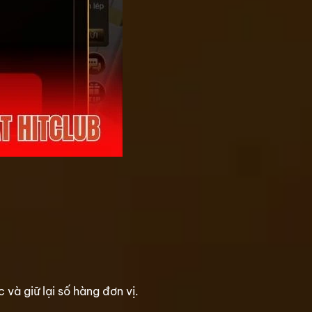
 và giữ lại số hàng đơn vị.