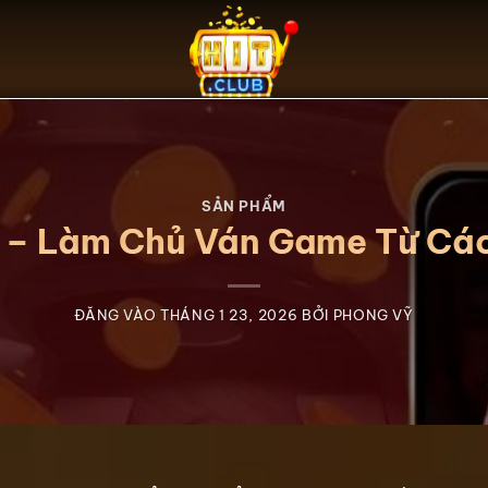
SẢN PHẨM
 – Làm Chủ Ván Game Từ Các
ĐĂNG VÀO
THÁNG 1 23, 2026
BỞI
PHONG VỸ