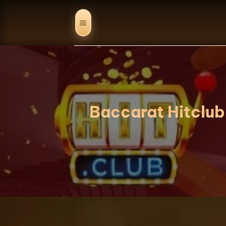
Bỏ
qua
nội
dung
Baccarat Hitclub