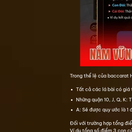
Trong thể lệ của baccarat 
Tất cả các lá bài có giá 
Những quận 10, J, Q, K: 
A: Sẽ được quy ước là 1 
Đối với trường hợp tổng điểm
Ví dụ tổng số điểm 3 con c