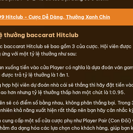
99 Hitclub - Cược Dễ Dàng, Thưởng Xanh Chín
lệ thưởng baccarat Hitclub
c baccarat Hitclub sẽ bao gồm 3 của cược. Hội viên được 
 ứng với một tỷ lệ thưởng như sau:
ạn xuống tiền vào cửa Player có nghĩa là dựa đoán ván ga
ược trả tỷ lệ thưởng là 1 ăn 1.
 hợp hội viên dự đoán nhà cái sẽ thắng thì hãy đặt tiền v
ao hơn nhưng tỷ lệ thưởng thấp hơn một chút là 1:0.95.
ên sẽ có điểm số bằng nhau, không phân thắng bại. Trong 3
 nhiên khả năng xuất hiện rất thấp nên bạn hãy cân nhắc k
òn cung cấp một số cửa cược phụ như Player Pair (Con Đôi) 
. Nhằm đa dạng hóa các lựa chọn cho khách hàng, giúp bạn 