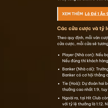
XEM THÊM
Lô Đề 1 Ăn 
Các cửa cược và tỷ 
Theo quy định, mỗi ván cượ
cửa cược, mỗi cửa sẽ tương
Player (Nhà con): Nếu b
Nếu đúng thì khách hàng đ
Banker (Nhà cái): Trường
Banker có cơ hội thắng c
Tie (Hoà): Dự đoán hai b
thưởng cao nhất 1:9, tuy
Ngoài ra, tại Hit Club c
với tỷ lệ thưởng là 1:12