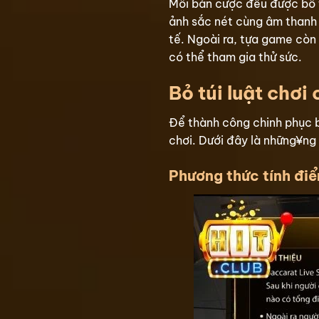
Mỗi bàn cược đều được bố t
ảnh sắc nét cùng âm thanh 
tế. Ngoài ra, tựa game còn
có thể tham gia thử sức.
Bỏ túi luật chơi
Để thành công chinh phục b
chơi. Dưới đây là những¥ng
Phương thức tính đi