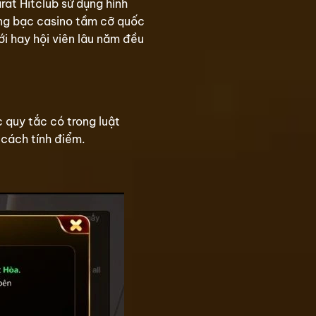
rat Hitclub sử dụng hình
òng bạc casino tầm cỡ quốc
i hay hội viên lâu năm đều
 quy tắc có trong luật
 cách tính điểm.