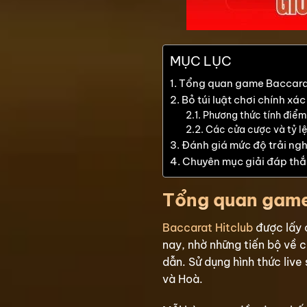
MỤC LỤC
Tổng quan game Baccara
Bỏ túi luật chơi chính xá
Phương thức tính điểm
Các cửa cược và tỷ l
Đánh giá mức độ trải ng
Chuyên mục giải đáp thắ
Tổng quan game
Baccarat Hitclub
được lấy 
nay, nhờ những tiến bộ về c
dẫn. Sử dụng hình thức live
và Hoà.