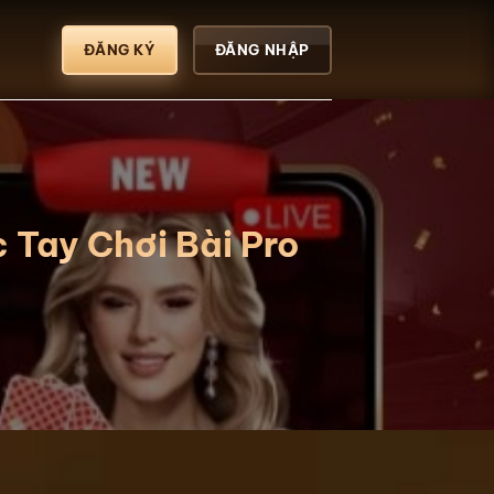
ĐĂNG KÝ
ĐĂNG NHẬP
 Tay Chơi Bài Pro