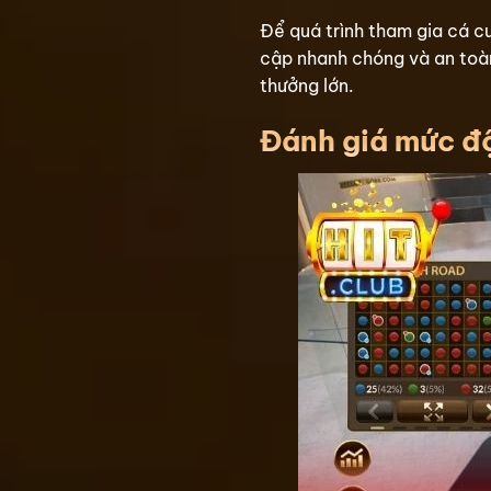
Để quá trình tham gia cá c
cập nhanh chóng và an toàn.
thưởng lớn.
Đánh giá mức độ