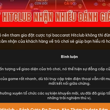
nên tham gia đặt cược tại baccarat Hitclub không thì đừ
ảm nhận của khách hàng về trò chơi sẽ giúp bạn hiểu rõ hơn
Bình luận
 ấn tượng về giao diện của trò chơi, nó thể hiện sự đẳng cấp c
 của game rất nhanh, dù tôi truy cập trên điện thoại vẫn rất 
mất kết nối giữa chừng.
hường xuyên tổ chức các sự kiện khuyến mãi, ưu đãi đã giúp t
những trải nghiệm thú vị.
 Hitclub - Sảnh Cược Đa Dạng, Kèo Thơm Update Sớm