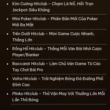
Kim Cương Hitclub – Chạm Là Nổ, Hốt Trọn
Jackpot Siêu Khủng
Mini Poker Hitclub – Phiên Bản Mới Của Poker
Mới Ra Mắt
Trên Dưới Hitclub – Mini Game Cược Nhanh,
Thắng Lớn
Rồng Hổ Hitclub – Thắng Mỗi Ván Bài Nhờ Cược
Player/Banker
Baccarat Hitclub – Làm Chủ Ván Game Từ Các
Tay Chơi Bài Pro
Volta Hitclub – Trải Nghiệm Bóng Đá Đường Phố
Đỉnh Cao
Plinko Hitclub – Thử Vận May Với Thưởng Lớn Mỗi
Lần Thả Bóng