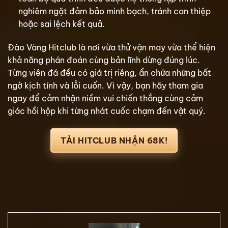
nghiêm ngặt đảm bảo minh bạch, tránh can thiệp
hoặc sai lệch kết quả.
Đào Vàng Hitclub là nơi vừa thử vận may vừa thể hiện
khả năng phán đoán cùng bản lĩnh dừng đúng lúc.
Từng viên đá đều có giá trị riêng, ẩn chứa những bất
ngờ kịch tính và lỗi cuốn. Vì vậy, bạn hãy tham gia
ngay để cảm nhận niềm vui chiến thắng cùng cảm
giác hồi hộp khi từng nhát cuốc chạm đến vật quý.
TẢI HITCLUB NHẬN 68K!