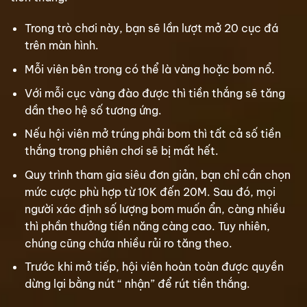
Trong trò chơi này, bạn sẽ lần lượt mở 20 cục đá
trên màn hình.
Mỗi viên bên trong có thể là vàng hoặc bom nổ.
Với mỗi cục vàng đào được thì tiền thắng sẽ tăng
dần theo hệ số tương ứng.
Nếu hội viên mở trúng phải bom thì tất cả số tiền
thắng trong phiên chơi sẽ bị mất hết.
Quy trình tham gia siêu đơn giản, bạn chỉ cần chọn
mức cược phù hợp từ 10K đến 20M. Sau đó, mọi
người xác định số lượng bom muốn ẩn, càng nhiều
thì phần thưởng tiền năng càng cao. Tuy nhiên,
chúng cũng chứa nhiều rủi ro tăng theo.
Trước khi mở tiếp, hội viên hoàn toàn được quyền
dừng lại bằng nút “ nhận” để rút tiền thắng.