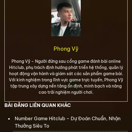
Phong Vỹ
Phong Vỹ – Người đứng sau cổng game đánh bài online
Hitclub, phụ trách định hướng phát triển hệ thống, quản lý
hoạt động vận hành và giám sát các sản phẩm game bài.
Với kinh nghiệm trong lĩnh vực game trực tuyến, Phong Vỹ
tập trung xây dựng nền tảng ổn định, minh bạch và nâng
cao trải nghiệm người chơi.
BÀI ĐĂNG LIÊN QUAN KHÁC
Number Game Hitclub – Dự Đoán Chuẩn, Nhận
Thưởng Siêu To