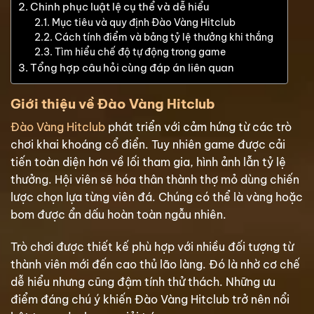
Chinh phục luật lệ cụ thể và dễ hiểu
Mục tiêu và quy định Đào Vàng Hitclub
Cách tính điểm và bảng tỷ lệ thưởng khi thắng
Tìm hiểu chế độ tự động trong game
Tổng hợp câu hỏi cùng đáp án liên quan
Giới thiệu về Đào Vàng Hitclub
Đào Vàng Hitclub
phát triển với cảm hứng từ các trò
chơi khai khoáng cổ điển. Tuy nhiên game được cải
tiến toàn diện hơn về lối tham gia, hình ảnh lẫn tỷ lệ
thưởng. Hội viên sẽ hóa thân thành thợ mỏ dùng chiến
lược chọn lựa từng viên đá. Chúng có thể là vàng hoặc
bom được ẩn dấu hoàn toàn ngẫu nhiên.
Trò chơi được thiết kế phù hợp với nhiều đối tượng từ
thành viên mới đến cao thủ lão làng. Đó là nhờ cơ chế
dễ hiểu nhưng cũng đậm tính thử thách. Những ưu
điểm đáng chú ý khiến Đào Vàng Hitclub trở nên nổi