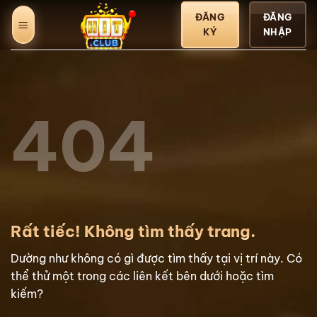
Bỏ
ĐĂNG
ĐĂNG
qua
KÝ
NHẬP
nội
dung
404
Rất tiếc! Không tìm thấy trang.
Dường như không có gì được tìm thấy tại vị trí này. Có
thể thử một trong các liên kết bên dưới hoặc tìm
kiếm?