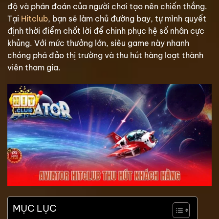
độ và phán đoán của người chơi tạo nên chiến thắng.
Tại
Hitclub
, bạn sẽ làm chủ đường bay, tự mình quyết
định thời điểm chốt lời để chinh phục hệ số nhân cực
khủng. Với mức thưởng lớn, siêu game này nhanh
chóng phá đảo thị trường và thu hút hàng loạt thành
viên tham gia.
MỤC LỤC