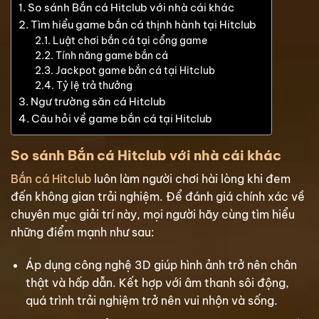
So sánh Bắn cá Hitclub với nhà cái khác
Tìm hiểu game bắn cá thịnh hành tại Hitclub
Luật chơi bắn cá tại cổng game
Tính năng game bắn cá
Jackpot game bắn cá tại Hitclub
Tỷ lệ trả thưởng
Ngư trường săn cá Hitclub
Câu hỏi về game bắn cá tại Hitclub
So sánh Bắn cá Hitclub với nhà cái khác
Bắn cá Hitclub
luôn làm người chơi hài lòng khi đem
đến không gian trải nghiệm. Để đánh giá chính xác về
chuyên mục giải trí này, mọi người hãy cùng tìm hiểu
những điểm mạnh như sau:
Áp dụng công nghệ 3D giúp hình ảnh trở nên chân
thật và hấp dẫn. Kết hợp với âm thanh sôi động,
quá trình trải nghiệm trở nên vui nhộn và sống.