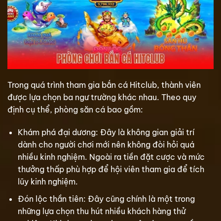
Trong quá trình tham gia bắn cá Hitclub, thành viên
được lựa chọn ba ngư trường khác nhau. Theo quy
định cụ thể, phòng săn cá bao gồm:
Khám phá đại dương: Đây là không gian giải trí
dành cho người chơi mới nên không đòi hỏi quá
nhiều kinh nghiệm. Ngoài ra tiền đặt cược và mức
thưởng thấp phù hợp để hội viên tham gia để tích
lũy kinh nghiệm.
Đón lộc thần tiên: Đây cũng chính là một trong
những lựa chọn thu hút nhiều khách hàng thử