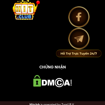
CHỨNG NHẬN
Hitclub
is operated by Turn1 B.V.,