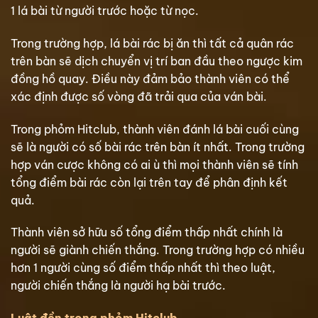
1 lá bài từ người trước hoặc từ nọc.
Trong trường hợp, lá bài rác bị ăn thì tất cả quân rác
trên bàn sẽ dịch chuyển vị trí ban đầu theo ngược kim
đồng hồ quay. Điều này đảm bảo thành viên có thể
xác định được số vòng đã trải qua của ván bài.
Trong phỏm Hitclub, thành viên đánh lá bài cuối cùng
sẽ là người có số bài rác trên bàn ít nhất. Trong trường
hợp ván cược không có ai ù thì mọi thành viên sẽ tính
tổng điểm bài rác còn lại trên tay để phân định kết
quả.
Thành viên sở hữu số tổng điểm thấp nhất chính là
người sẽ giành chiến thắng. Trong trường hợp có nhiều
hơn 1 người cùng số điểm thấp nhất thì theo luật,
người chiến thắng là người hạ bài trước.