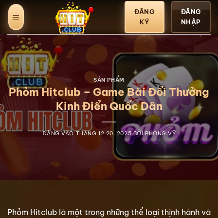
Bỏ
ĐĂNG
ĐĂNG
qua
KÝ
NHẬP
nội
dung
SẢN PHẨM
Phỏm Hitclub – Game Bài Đổi Thưởng
Kinh Điển Quốc Dân
ĐĂNG VÀO
THÁNG 12 20, 2025
BỞI
PHONG VỸ
Phỏm Hitclub là một trong những thể loại thịnh hành và