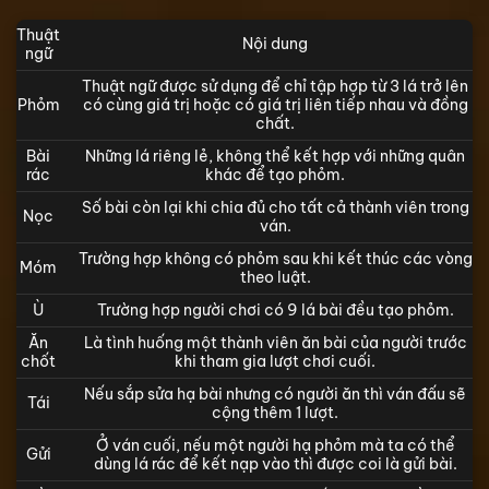
Thuật
Nội dung
ngữ
Thuật ngữ được sử dụng để chỉ tập hợp từ 3 lá trở lên
Phỏm
có cùng giá trị hoặc có giá trị liên tiếp nhau và đồng
chất.
Bài
Những lá riêng lẻ, không thể kết hợp với những quân
rác
khác để tạo phỏm.
Số bài còn lại khi chia đủ cho tất cả thành viên trong
Nọc
ván.
Trường hợp không có phỏm sau khi kết thúc các vòng
Móm
theo luật.
Ù
Trường hợp người chơi có 9 lá bài đều tạo phỏm.
Ăn
Là tình huống một thành viên ăn bài của người trước
chốt
khi tham gia lượt chơi cuối.
Nếu sắp sửa hạ bài nhưng có người ăn thì ván đấu sẽ
Tái
cộng thêm 1 lượt.
Ở ván cuối, nếu một người hạ phỏm mà ta có thể
Gửi
dùng lá rác để kết nạp vào thì được coi là gửi bài.