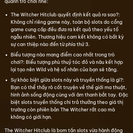
quanh trò chơi nhé:
The Witcher Hitclub quyết định kết quả ra sao?:
Không chỉ riêng game này, toàn bộ slots do cổng
game cung cấp đều đưa ra kết quả theo yếu tố
ngẫu nhiên. Thương hiệu cam kết không có bất kỳ
sự can thiệp nào đến từ phía thứ 3.
Biểu tượng nào mang điểm cao nhất trong trò
chơi?: Biểu tượng phù thuỷ tóc đỏ và nâu kết hợp
lại tạo nên Wild và hệ số nhân của bạn sẽ tăng.
Sự khác biệt giữa slots này và truyền thống là gì?:
Bạn có thể thấy rõ cốt truyện về thế giới ma thuật,
hình ảnh sống động cùng với âm thanh bắt tay. Đặc
biệt slots truyền thống chi trả thưởng theo giá thị
trường còn phiên bản The Witcher rất cao mà
không có giới hạn.
The Witcher Hitclub là bom tấn slots vừa hành động