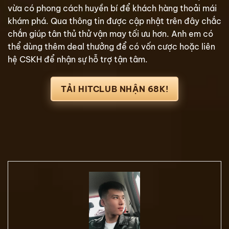
vừa có phong cách huyền bí để khách hàng thoải mái
khám phá. Qua thông tin được cập nhật trên đây chắc
chắn giúp tân thủ thử vận may tối ưu hơn. Anh em có
thể dùng thêm deal thưởng để có vốn cược hoặc liên
hệ CSKH để nhận sự hỗ trợ tận tâm.
TẢI HITCLUB NHẬN 68K!