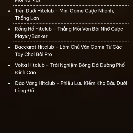
Trên Dưới Hitclub – Mini Game Cược Nhanh,
Thắng Lớn
Rồng Hổ Hitclub – Thắng Mỗi Ván Bài Nhờ Cược
Player/Banker
Baccarat Hitclub – Làm Chủ Ván Game Từ Các
Tay Chơi Bài Pro
Volta Hitclub – Trải Nghiệm Bóng Đá Đường Phố
Đỉnh Cao
Đào Vàng Hitclub – Phiêu Lưu Kiếm Kho Báu Dưới
Lòng Đất