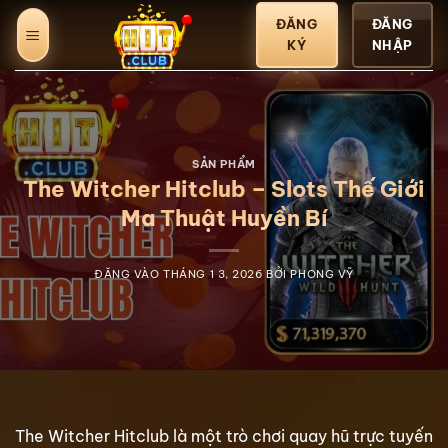
Bỏ
ĐĂNG
ĐĂNG
qua
KÝ
NHẬP
nội
dung
SẢN PHẨM
The Witcher Hitclub – Slots Thế Giới
Ma Thuật Huyền Bí
ĐĂNG VÀO
THÁNG 1 3, 2026
BỞI
PHONG VỸ
The Witcher Hitclub là một trò chơi quay hũ trực tuyến