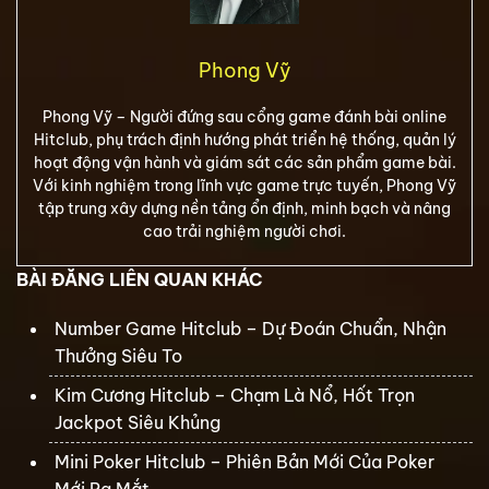
Phong Vỹ
Phong Vỹ – Người đứng sau cổng game đánh bài online
Hitclub, phụ trách định hướng phát triển hệ thống, quản lý
hoạt động vận hành và giám sát các sản phẩm game bài.
Với kinh nghiệm trong lĩnh vực game trực tuyến, Phong Vỹ
tập trung xây dựng nền tảng ổn định, minh bạch và nâng
cao trải nghiệm người chơi.
BÀI ĐĂNG LIÊN QUAN KHÁC
Number Game Hitclub – Dự Đoán Chuẩn, Nhận
Thưởng Siêu To
Kim Cương Hitclub – Chạm Là Nổ, Hốt Trọn
Jackpot Siêu Khủng
Mini Poker Hitclub – Phiên Bản Mới Của Poker
Mới Ra Mắt