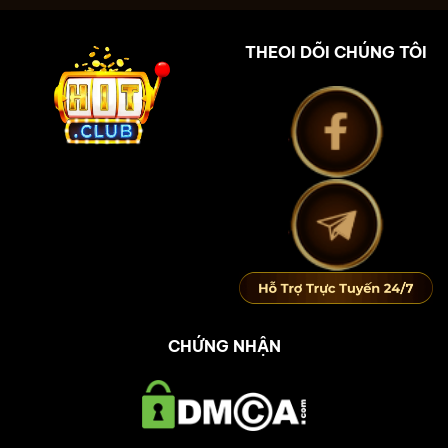
THEOI DÕI CHÚNG TÔI
CHỨNG NHẬN