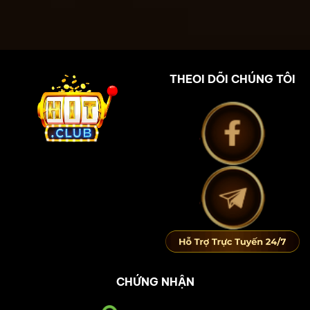
THEOI DÕI CHÚNG TÔI
CHỨNG NHẬN