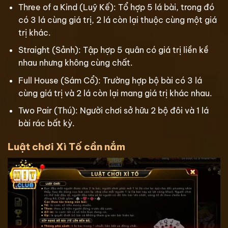
Three of a Kind (Luỹ Kế): Tổ hợp 5 lá bài, trong đó
có 3 lá cùng giá trị, 2 lá còn lại thuộc cùng một giá
trị khác.
Straight (Sảnh): Tập hợp 5 quân có giá trị liền kề
nhau nhưng không cùng chất.
Full House (Sám Cổ): Trường hợp bộ bài có 3 lá
cùng giá trị và 2 lá còn lại mang giá trị khác nhau.
Two Pair (Thú): Người chơi sở hữu 2 bộ đôi và 1 lá
bài rác bất kỳ.
Luật chơi Xì Tố cần nắm