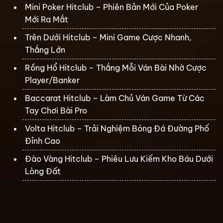
Mini Poker Hitclub – Phiên Bản Mới Của Poker
Mới Ra Mắt
Trên Dưới Hitclub – Mini Game Cược Nhanh,
Thắng Lớn
Rồng Hổ Hitclub – Thắng Mỗi Ván Bài Nhờ Cược
Player/Banker
Baccarat Hitclub – Làm Chủ Ván Game Từ Các
Tay Chơi Bài Pro
Volta Hitclub – Trải Nghiệm Bóng Đá Đường Phố
Đỉnh Cao
Đào Vàng Hitclub – Phiêu Lưu Kiếm Kho Báu Dưới
Lòng Đất