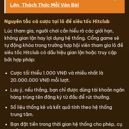
Lớn, Thách Thức Mỗi Ván Bài
Nguyên tắc cá cược tại lô đề siêu tốc Hitclub
Lúc tham gia, người chơi cần hiểu rõ các giới hạn,
không gian lận hay lợi dụng hệ thống. Cổng game sẽ
tự động khóa trong trường hợp hội viên tham gia lô đề
siêu tốc Hitclub có dấu hiệu gian lận hoặc truy cập
bất hợp pháp:
Cược tối thiểu 1.000 VNĐ và nhiều nhất là
20.000.000 VNĐ mỗi lượt.
Lưu ý, nếu thắng, bạn chỉ được dùng tài khoản ngân
hàng trùng tên đăng ký từ đầu để rút thưởng.
Số liệu thống kê và kết quả tính theo hệ thống
trung tâm.
Bạn đặt tiền trong thời gian hệ thống cho phép, cụ