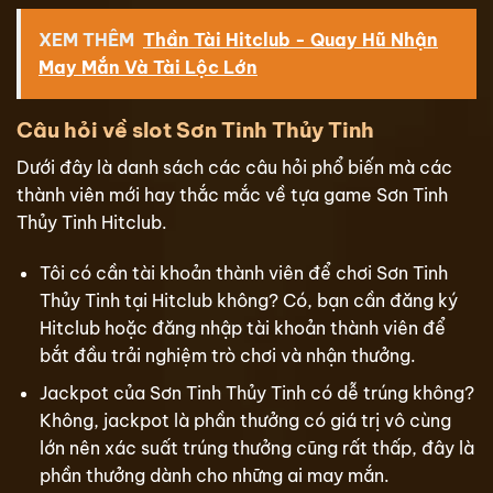
XEM THÊM
Thần Tài Hitclub - Quay Hũ Nhận
May Mắn Và Tài Lộc Lớn
Câu hỏi về slot Sơn Tinh Thủy Tinh
Dưới đây là danh sách các câu hỏi phổ biến mà các
thành viên mới hay thắc mắc về tựa game Sơn Tinh
Thủy Tinh Hitclub.
Tôi có cần tài khoản thành viên để chơi Sơn Tinh
Thủy Tinh tại Hitclub không? Có, bạn cần đăng ký
Hitclub hoặc đăng nhập tài khoản thành viên để
bắt đầu trải nghiệm trò chơi và nhận thưởng.
Jackpot của Sơn Tinh Thủy Tinh có dễ trúng không?
Không, jackpot là phần thưởng có giá trị vô cùng
lớn nên xác suất trúng thưởng cũng rất thấp, đây là
phần thưởng dành cho những ai may mắn.