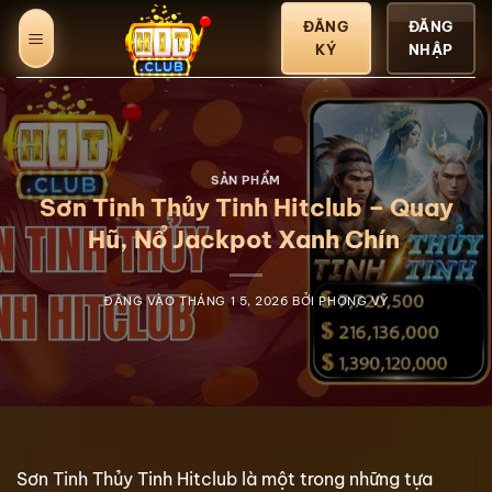
Bỏ
ĐĂNG
ĐĂNG
qua
KÝ
NHẬP
nội
dung
SẢN PHẨM
Sơn Tinh Thủy Tinh Hitclub – Quay
Hũ, Nổ Jackpot Xanh Chín
ĐĂNG VÀO
THÁNG 1 5, 2026
BỞI
PHONG VỸ
Sơn Tinh Thủy Tinh Hitclub là một trong những tựa