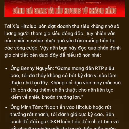
Tài Xỉu Hitclub luôn đạt doanh thu siêu khủng nhờ số
lượng người tham gia siêu đông đảo. Tuy nhiên vẫn
còn nhiều newbie chưa quá yên tâm xuống tiền tại
các vòng cược. Vậy nên bạn hãy đọc qua phần đánh
giá chi tiết bên dưới đây để hiểu rõ hơn nhé:
Ông Benny Nguyễn: “Game mang đến RTP siêu
cao, tôi đã thấy không có bất kỳ đơn vị nào làm
được như tại đây. Không chỉ dựa vào may mắn mà
tôi còn dùng thêm chiến thuật cho nên liên tục
kiếm về nhiều khoản thưởng lớn.”
Ông Minh Tâm: “Nạp tiền vào Hitclub hoặc rút
thưởng rất nhanh, tôi đánh giá cực kỳ cao. Bên
cạnh đó đội ngũ CSKH luôn tiếp đón nhiệt tình và
rất chuyên nghiệp mỗi khi tôi có thắc mắc hoặc