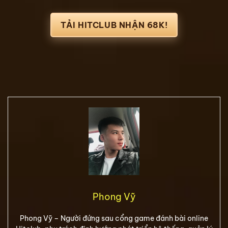
TẢI HITCLUB NHẬN 68K!
Phong Vỹ
Phong Vỹ – Người đứng sau cổng game đánh bài online