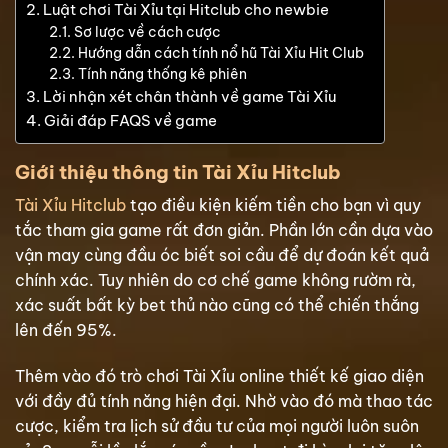
Luật chơi Tài Xỉu tại Hitclub cho newbie
Sơ lược về cách cược
Hướng dẫn cách tính nổ hũ Tài Xỉu Hit Club
Tính năng thống kê phiên
Lời nhận xét chân thành về game Tài Xỉu
Giải đáp FAQS về game
Giới thiệu thông tin Tài Xỉu Hitclub
Tài Xỉu Hitclub
tạo điều kiện kiếm tiền cho bạn vì quy
tắc tham gia game rất đơn giản. Phần lớn cần dựa vào
vận may cùng đầu óc biết soi cầu để dự đoán kết quả
chính xác. Tuy nhiên do cơ chế game không rườm rà,
xác suất bất kỳ bet thủ nào cũng có thể chiến thắng
lên đến 95%.
Thêm vào đó trò chơi Tài Xỉu online thiết kế giao diện
với đầy đủ tính năng hiện đại. Nhờ vào đó mà thao tác
cược, kiểm tra lịch sử đầu tư của mọi người luôn suôn