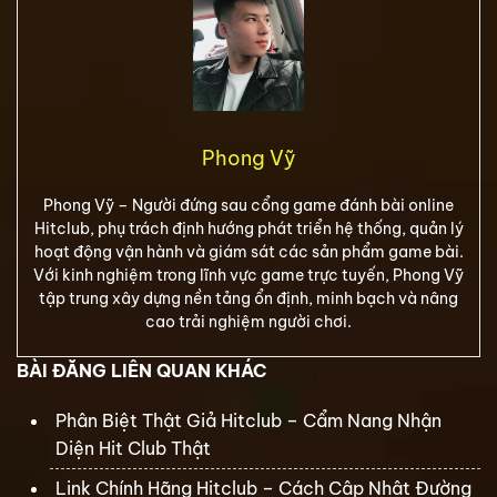
Phong Vỹ
Phong Vỹ – Người đứng sau cổng game đánh bài online
Hitclub, phụ trách định hướng phát triển hệ thống, quản lý
hoạt động vận hành và giám sát các sản phẩm game bài.
Với kinh nghiệm trong lĩnh vực game trực tuyến, Phong Vỹ
tập trung xây dựng nền tảng ổn định, minh bạch và nâng
cao trải nghiệm người chơi.
BÀI ĐĂNG LIÊN QUAN KHÁC
Phân Biệt Thật Giả Hitclub – Cẩm Nang Nhận
Diện Hit Club Thật
Link Chính Hãng Hitclub – Cách Cập Nhật Đường