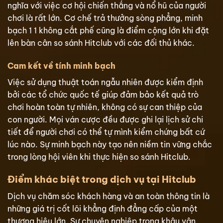
nghĩa với việc cơ hội chiến thắng và nổ hũ của người
chơi là rất lớn. Cơ chế trả thưởng sòng phẳng, minh
bạch 1 1 không cắt phế cũng là điểm cộng lớn khi đặt
lên bàn cân so sánh Hitclub với các đối thủ khác.
Cam kết về tính minh bạch
Việc sử dụng thuật toán ngẫu nhiên được kiểm định
bởi các tổ chức quốc tế giúp đảm bảo kết quả trò
chơi hoàn toàn tự nhiên, không có sự can thiệp của
con người. Mọi ván cược đều được ghi lại lịch sử chi
tiết để người chơi có thể tự mình kiểm chứng bất cứ
lúc nào. Sự minh bạch này tạo nên niềm tin vững chắc
trong lòng hội viên khi thực hiện so sánh Hitclub.
Điểm khác biệt trong dịch vụ tại Hitclub
Dịch vụ chăm sóc khách hàng và an toàn thông tin là
những giá trị cốt lõi khẳng định đẳng cấp của một
thương hiệu lớn. Sự chuyên nghiệp trong khâu vận