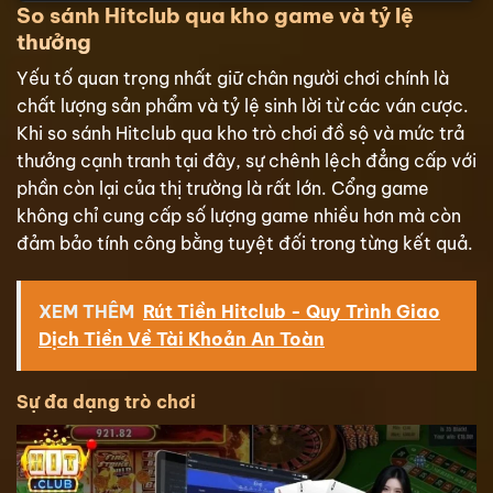
So sánh Hitclub qua kho game và tỷ lệ
thưởng
Yếu tố quan trọng nhất giữ chân người chơi chính là
chất lượng sản phẩm và tỷ lệ sinh lời từ các ván cược.
Khi so sánh Hitclub qua kho trò chơi đồ sộ và mức trả
thưởng cạnh tranh tại đây, sự chênh lệch đẳng cấp với
phần còn lại của thị trường là rất lớn. Cổng game
không chỉ cung cấp số lượng game nhiều hơn mà còn
đảm bảo tính công bằng tuyệt đối trong từng kết quả.
XEM THÊM
Rút Tiền Hitclub - Quy Trình Giao
Dịch Tiền Về Tài Khoản An Toàn
Sự đa dạng trò chơi