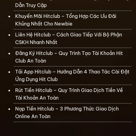
Dẫn Truy Cập
Khuyến Mãi Hitclub – Tổng Hợp Các Ưu Đãi
Khủng Nhất Cho Newbie
Liên Hệ Hitclub – Cách Giao Tiếp Với Bộ Phận
CSKH Nhanh Nhất
Đăng Ký Hitclub – Quy Trình Tạo Tài Khoản Hit
Club An Toàn
Tải App Hitclub – Hướng Dẫn 4 Thao Tác Cài Đặt
Ứng Dụng Hit Club
Rút Tiền Hitclub – Quy Trình Giao Dịch Tiền Về
Tài Khoản An Toàn
Nạp Tiền Hitclub – 3 Phương Thức Giao Dịch
Online An Toàn