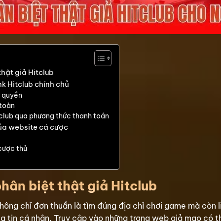
thật giả Hitclub
nk Hitclub chính chủ
c quyền
toàn
tclub qua phương thức thanh toán
của website cá cược
cược thủ
hân biệt thật giả Hitclub
hông chỉ đơn thuần là tìm đúng địa chỉ chơi game mà còn l
ông tin cá nhân. Truy cập vào những trang web giả mạo có 