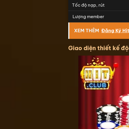
Tốc độ nạp, rút
Lượng member
XEM THÊM
Đăng Ký Hit
Giao diện thiết kế đ