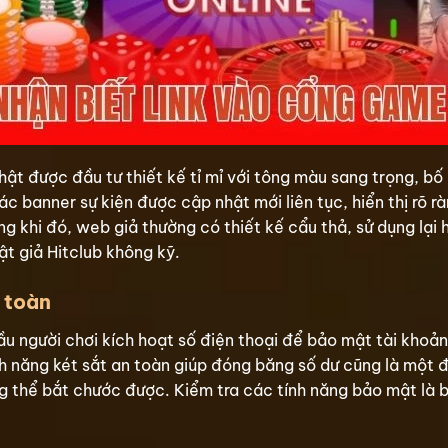
ật được đầu tư thiết kế tỉ mỉ với tông màu sang trọng, bố
 banner sự kiện được cập nhật mới liên tục, hiển thị rõ rà
rong khi đó, web giả thường có thiết kế cẩu thả, sử dụng lại
ật giả Hitclub không kỹ.
 toàn
u người chơi kích hoạt số điện thoại để bảo mật tài khoản
ính năng két sắt an toàn giúp đóng băng số dư cũng là một
 thể bắt chước được. Kiểm tra các tính năng bảo mật là 