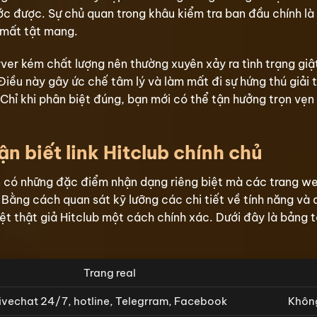
ớc được. Sự chủ quan trong khâu kiểm tra ban đầu chính là
 mất tật mang.
er kém chất lượng nên thường xuyên xảy ra tình trạng giật
Điều này gây ức chế tâm lý và làm mất đi sự hứng thú giải 
Chỉ khi phân biệt đúng, bạn mới có thể tận hưởng trọn vẹn
n biết link Hitclub chính chủ
 có những đặc điểm nhận dạng riêng biệt mà các trang we
ằng cách quan sát kỹ lưỡng các chi tiết về tính năng và d
ệt thật giả Hitclub một cách chính xác. Dưới đây là bảng 
Trang real
ivechat 24/7, hotline, Telegrram, Facebook
Không