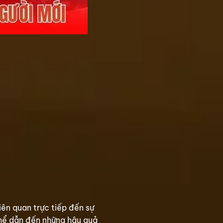
iên quan trực tiếp đến sự
thể dẫn đến những hậu quả