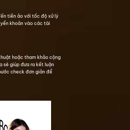
ến tiền ảo với tốc độ xử lý
uyển khoản vào các tài
 thuật hoặc tham khảo cộng
 sẽ giúp đưa ra kết luận
c bước check đơn giản để