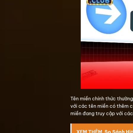
Tên miền chính thức thường
với các tên miền có thêm c
miền đang truy cập với các
XEM THÊM
So Sánh Hi