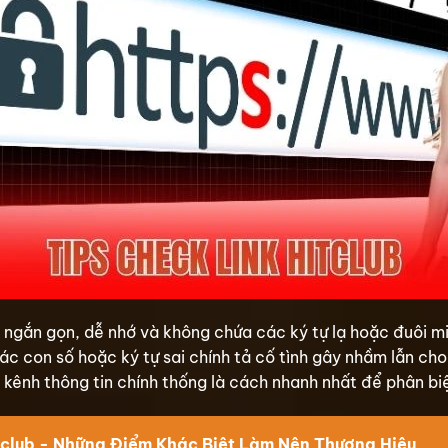
 ngắn gọn, dễ nhớ và không chứa các ký tự lạ hoặc đuôi mi
ác con số hoặc ký tự sai chính tả cố tình gây nhầm lẫn cho
 kênh thông tin chính thống là cách nhanh nhất để
phân biệ
tclub - Những Điểm Khác Biệt Làm Nên Thương Hiệu