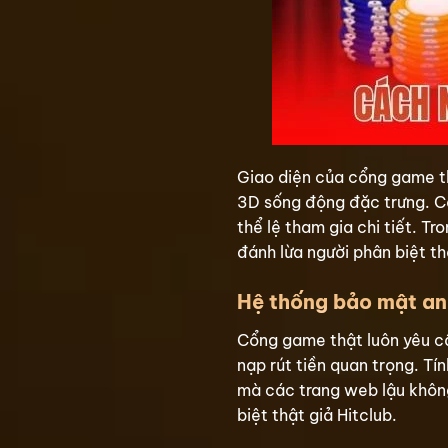
Giao diện của cổng game th
3D sống động đặc trưng. Các
thể lệ tham gia chi tiết. T
đánh lừa người phân biệt th
Hệ thống bảo mật an
Cổng game thật luôn yêu cầ
nạp rút tiền quan trọng. T
mà các trang web lậu không
biệt thật giả Hitclub.