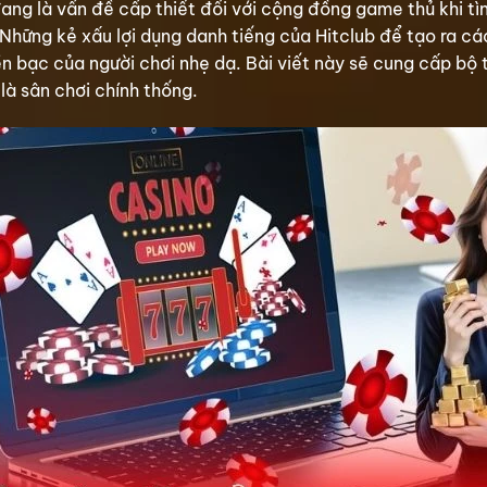
ang là vấn đề cấp thiết đối với cộng đồng game thủ khi tì
Những kẻ xấu lợi dụng danh tiếng của Hitclub để tạo ra cá
n bạc của người chơi nhẹ dạ. Bài viết này sẽ cung cấp bộ ti
là sân chơi chính thống.