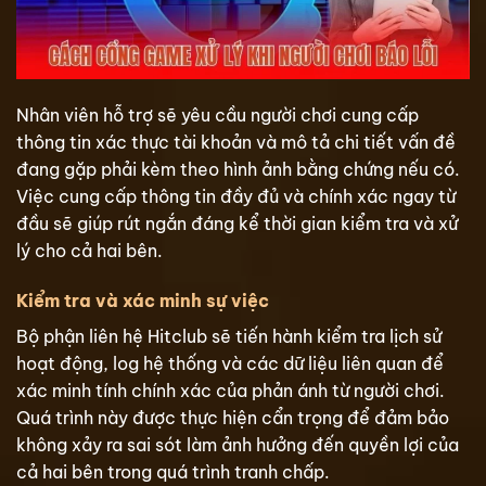
Nhân viên hỗ trợ sẽ yêu cầu người chơi cung cấp
thông tin xác thực tài khoản và mô tả chi tiết vấn đề
đang gặp phải kèm theo hình ảnh bằng chứng nếu có.
Việc cung cấp thông tin đầy đủ và chính xác ngay từ
đầu sẽ giúp rút ngắn đáng kể thời gian kiểm tra và xử
lý cho cả hai bên.
Kiểm tra và xác minh sự việc
Bộ phận liên hệ Hitclub sẽ tiến hành kiểm tra lịch sử
hoạt động, log hệ thống và các dữ liệu liên quan để
xác minh tính chính xác của phản ánh từ người chơi.
Quá trình này được thực hiện cẩn trọng để đảm bảo
không xảy ra sai sót làm ảnh hưởng đến quyền lợi của
cả hai bên trong quá trình tranh chấp.