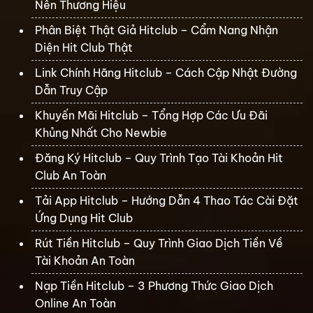
Nên Thương Hiệu
Phân Biệt Thật Giả Hitclub – Cẩm Nang Nhận
Diện Hit Club Thật
Link Chính Hãng Hitclub – Cách Cập Nhật Đường
Dẫn Truy Cập
Khuyến Mãi Hitclub – Tổng Hợp Các Ưu Đãi
Khủng Nhất Cho Newbie
Đăng Ký Hitclub – Quy Trình Tạo Tài Khoản Hit
Club An Toàn
Tải App Hitclub – Hướng Dẫn 4 Thao Tác Cài Đặt
Ứng Dụng Hit Club
Rút Tiền Hitclub – Quy Trình Giao Dịch Tiền Về
Tài Khoản An Toàn
Nạp Tiền Hitclub – 3 Phương Thức Giao Dịch
Online An Toàn