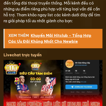
đến tổng đài thoại truyền thống. Mỗi kênh đều có
những ưu điểm riêng phù hợp với từng loại vấn đề cần
hỗ trợ. Tham khảo ngay list các kênh dưới đây để tìm
ra giải pháp tối ưu nhất giành cho bạn:
XEM THÊM
Khuyến Mãi Hitclub - Tổng Hợp
Các Ưu Đãi Khủng Nhất Cho Newbie
Livechat trực tuyến