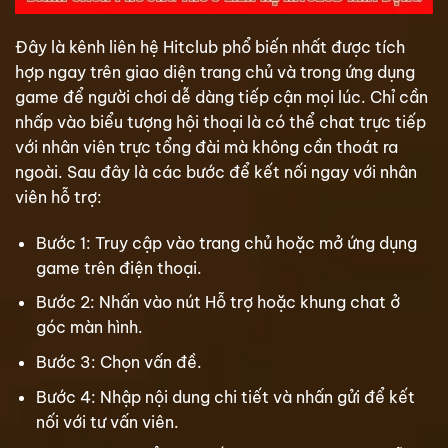
Đây là kênh liên hệ Hitclub phổ biến nhất được tích
hợp ngay trên giao diện trang chủ và trong ứng dụng
game để người chơi dễ dàng tiếp cận mọi lúc. Chỉ cần
nhấp vào biểu tượng hội thoại là có thể chat trực tiếp
với nhân viên trực tổng đài mà không cần thoát ra
ngoài. Sau đây là các bước để kết nối ngay với nhân
viên hỗ trợ:
Bước 1: Truy cập vào trang chủ hoặc mở ứng dụng
game trên điện thoại.
Bước 2: Nhấn vào nút Hỗ trợ hoặc khung chat ở
góc màn hình.
Bước 3: Chọn vấn đề.
Bước 4: Nhập nội dung chi tiết và nhấn gửi để kết
nối với tư vấn viên.