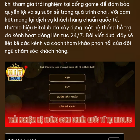
khi tham gia trải nghiệm tại cổng game để đảm bảo
quyền lợi và sự suôn sẻ trong quá trình chơi. Với cam
kết mang lại dịch vụ khách hàng chuẩn quốc tế,
thương hiệu Hitclub đã xây dựng một hệ thống hỗ trợ
đa kênh hoạt động liên tục 24/7. Bài viết dưới đây sẽ
liệt kê các kênh và cách tham khảo phản hồi của đội
ngũ chăm sóc khách hàng.