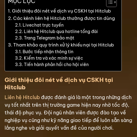
MỤC LỤC
Giới thiệu đôi nét về dịch vụ CSKH tại Hitclub
Các kênh liên hệ Hitclub thường được tin dùng
Livechat trực tuyến
Liên hệ Hitclub qua hotline tổng đài
Trang Telegram bảo mật
Tham khảo quy trình xử lý khiếu nại tại Hitclub
Bước tiếp nhận thông tin
Kiểm tra và xác minh sự việc
Tiến hành phản hồi cho hội viên
Giới thiệu đôi nét về dịch vụ CSKH tại
Hitclub
Liên hệ Hitclub
được đánh giá là một trong những dịch
vụ tốt nhất trên thị trường game hiện nay nhờ tốc độ,
thái độ phục vụ. Đội ngũ nhân viên được đào tạo về
nghiệp vụ cũng như kỹ năng giao tiếp để luôn sẵn sàng
lắng nghe và giải quyết vấn đề của người chơi.