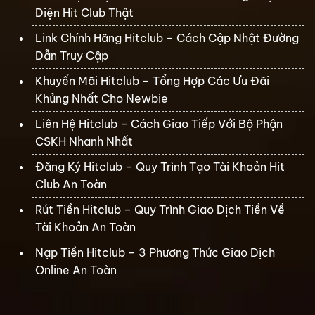
Diện Hit Club Thật
Link Chính Hãng Hitclub – Cách Cập Nhật Đường
Dẫn Truy Cập
Khuyến Mãi Hitclub – Tổng Hợp Các Ưu Đãi
Khủng Nhất Cho Newbie
Liên Hệ Hitclub – Cách Giao Tiếp Với Bộ Phận
CSKH Nhanh Nhất
Đăng Ký Hitclub – Quy Trình Tạo Tài Khoản Hit
Club An Toàn
Rút Tiền Hitclub – Quy Trình Giao Dịch Tiền Về
Tài Khoản An Toàn
Nạp Tiền Hitclub – 3 Phương Thức Giao Dịch
Online An Toàn