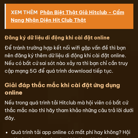
XEM THÊM
Phân Biệt Thật Giả Hitclub - Cẩm
Nang Nhận Diện Hit Club Thật
Đăng ký dữ liệu di động khi cài đặt online
Để tránh trường hợp kết nối wifi gặp vấn đề thì bạn
nên đăng ký thêm dữ liệu di động khi cài đặt online.
Nếu có bất cứ sai sót nào xảy ra thì bạn chỉ cần truy
cập mạng 5G để quá trình download tiếp tục.
Giải đáp thắc mắc khi cài đặt ứng dụng
online
Nếu trong quá trình tải Hitclub mà hội viên có bất cứ
thắc mắc nào thì hãy tham khảo những câu trả lời dưới
đây.
Quá trình tải app online có mất phí hay không? Hội