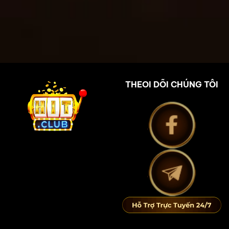
THEOI DÕI CHÚNG TÔI