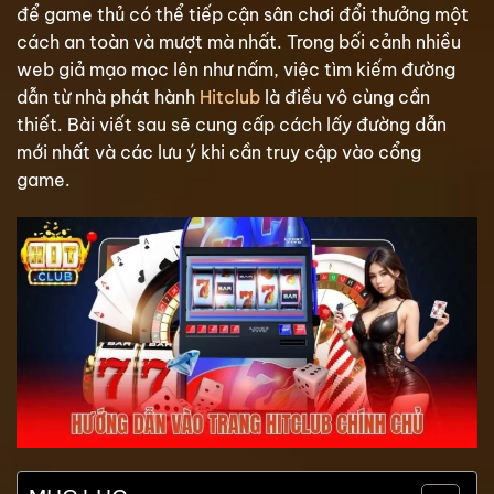
để game thủ có thể tiếp cận sân chơi đổi thưởng một
cách an toàn và mượt mà nhất. Trong bối cảnh nhiều
web giả mạo mọc lên như nấm, việc tìm kiếm đường
dẫn từ nhà phát hành
Hitclub
là điều vô cùng cần
thiết. Bài viết sau sẽ cung cấp cách lấy đường dẫn
mới nhất và các lưu ý khi cần truy cập vào cổng
game.