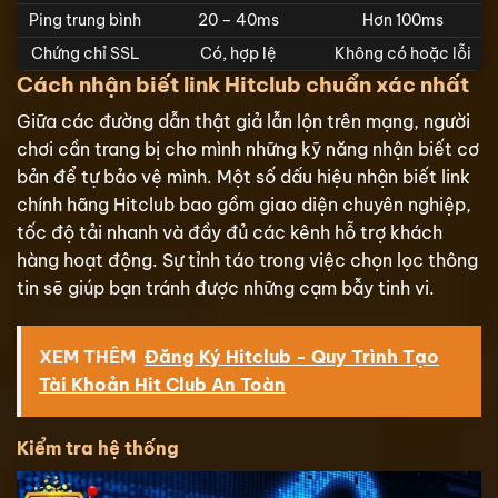
Ping trung bình
20 – 40ms
Hơn 100ms
Chứng chỉ SSL
Có, hợp lệ
Không có hoặc lỗi
Cách nhận biết link Hitclub chuẩn xác nhất
Giữa các đường dẫn thật giả lẫn lộn trên mạng, người
chơi cần trang bị cho mình những kỹ năng nhận biết cơ
bản để tự bảo vệ mình. Một số dấu hiệu nhận biết
link
chính hãng Hitclub
bao gồm giao diện chuyên nghiệp,
tốc độ tải nhanh và đầy đủ các kênh hỗ trợ khách
hàng hoạt động. Sự tỉnh táo trong việc chọn lọc thông
tin sẽ giúp bạn tránh được những cạm bẫy tinh vi.
XEM THÊM
Đăng Ký Hitclub - Quy Trình Tạo
Tài Khoản Hit Club An Toàn
Kiểm tra hệ thống