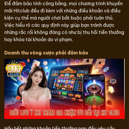
Để đảm bảo tính công bằng, mọi chương trình
khuyến
mãi Hitclub đều đi kèm với những điều khoản và điều
kiện cụ thể mà người chơi bắt buộc phải tuân thủ.
Việc hiểu rõ các quy định này giúp bạn tránh được
những rắc rối không đáng có như bị thu hồi tiền thưởng
hay khóa tài khoản do vi phạm.
Doanh thu vòng cược phải đảm bảo
Hầu hết những khoản tiền thưởng nạp đều yêu cầu