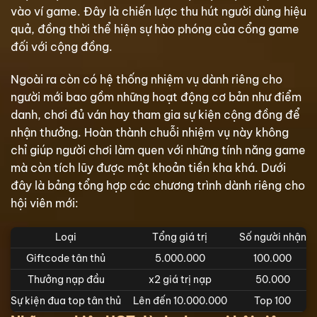
vào ví game. Đây là chiến lược thu hút người dùng hiệu
quả, đồng thời thể hiện sự hào phóng của cổng game
đối với cộng đồng.
Ngoài ra còn có hệ thống nhiệm vụ dành riêng cho
người mới bao gồm những hoạt động cơ bản như điểm
danh, chơi đủ ván hay tham gia sự kiện cộng đồng để
nhận thưởng. Hoàn thành chuỗi nhiệm vụ này không
chỉ giúp người chơi làm quen với những tính năng game
mà còn tích lũy được một khoản tiền kha khá. Dưới
đây là bảng tổng hợp các chương trình dành riêng cho
hội viên mới:
Loại
Tổng giá trị
Số người nhận
Giftcode tân thủ
5.000.000
100.000
Thưởng nạp đầu
x2 giá trị nạp
50.000
Sự kiện đua top tân thủ
Lên đến 10.000.000
Top 100