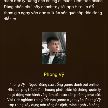
điểm đến lý tưởng cho những ai muốn kiếm tiền online.
Đừng chần chừ, hãy nhanh tay tải app Hitclub để
tham gia ngay vào các sự kiện săn quà hấp dẫn đang
diễn ra.
Phong Vỹ
Phong Vỹ – Người đứng sau cổng game đánh bài online
Hitclub, phụ trách định hướng phát triển hệ thống, quản lý
hoạt động vận hành và giám sát các sản phẩm game bài.
Với kinh nghiệm trong lĩnh vực game trực tuyến, Phong Vỹ
tập trung xây dựng nền tảng ổn định, minh bạch và nâng