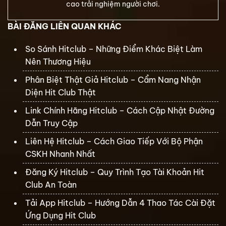
cao trải nghiệm người chơi.
BÀI ĐĂNG LIÊN QUAN KHÁC
So Sánh Hitclub – Những Điểm Khác Biệt Làm
Nên Thương Hiệu
Phân Biệt Thật Giả Hitclub – Cẩm Nang Nhận
Diện Hit Club Thật
Link Chính Hãng Hitclub – Cách Cập Nhật Đường
Dẫn Truy Cập
Liên Hệ Hitclub – Cách Giao Tiếp Với Bộ Phận
CSKH Nhanh Nhất
Đăng Ký Hitclub – Quy Trình Tạo Tài Khoản Hit
Club An Toàn
Tải App Hitclub – Hướng Dẫn 4 Thao Tác Cài Đặt
Ứng Dụng Hit Club