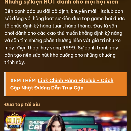
Những sự kiện HOT dành cho mọi hội viên
Bên cạnh các ưu đãi cố định, khuyến mãi Hitclub còn
sôi động với hàng loạt sự kiện đua top game bài được
tổ chức định kỳ hàng tuần, hàng tháng. Đây là sân
chơi dành cho các cao thủ muốn khẳng định kỹ năng
và săn tìm những phần thưởng hiện vật giá trị như xe
máy, điện thoại hay vàng 9999. Sự cạnh tranh gay
cấn tạo nên sức hút khó cưỡng cho những chương
trình này.
XEM THÊM
Link Chính Hãng Hitclub - Cách
Cập Nhật Đường Dẫn Truy Cập
Đua top tài xỉu