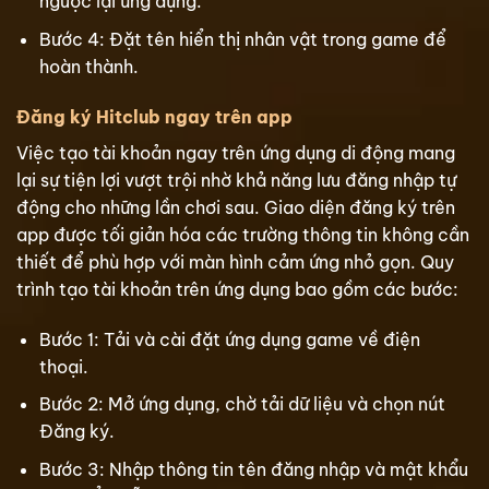
ngược lại ứng dụng.
Bước 4: Đặt tên hiển thị nhân vật trong game để
hoàn thành.
Đăng ký Hitclub ngay trên app
Việc tạo tài khoản ngay trên ứng dụng di động mang
lại sự tiện lợi vượt trội nhờ khả năng lưu đăng nhập tự
động cho những lần chơi sau. Giao diện đăng ký trên
app được tối giản hóa các trường thông tin không cần
thiết để phù hợp với màn hình cảm ứng nhỏ gọn. Quy
trình tạo tài khoản trên ứng dụng bao gồm các bước:
Bước 1: Tải và cài đặt ứng dụng game về điện
thoại.
Bước 2: Mở ứng dụng, chờ tải dữ liệu và chọn nút
Đăng ký.
Bước 3: Nhập thông tin tên đăng nhập và mật khẩu