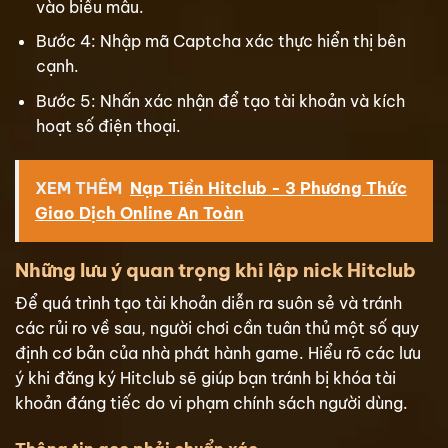
vào biểu mẫu.
Bước 4: Nhập mã Captcha xác thực hiển thị bên
cạnh.
Bước 5: Nhấn xác nhận để tạo tài khoản và kích
hoạt số điện thoại.
XEM THÊM
Nạp Tiền Hitclub - 3 Phương Thức
Giao Dịch Online An Toàn
Những lưu ý quan trọng khi lập nick Hitclub
Để quá trình tạo tài khoản diễn ra suôn sẻ và tránh
các rủi ro về sau, người chơi cần tuân thủ một số quy
định cơ bản của nhà phát hành game. Hiểu rõ các lưu
ý khi
đăng ký Hitclub sẽ giúp bạn tránh bị khóa tài
khoản đáng tiếc do vi phạm chính sách người dùng.