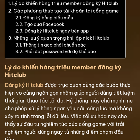
Lý do khiến hàng triệu member đăng ký Hitclub
Các phương thức tạo tài khoản tại cổng game
Đăng ký bằng biểu mẫu
Tạo qua Facebook
Đăng ký Hitclub ngay trên app
Những lưu ý quan trọng khi lập nick Hitclub
Thông tin acc phải chuẩn xác
Phải đặt password với độ khó cao
Lý do khiến hàng triệu member đăng ký
Hitclub
Đăng ký Hitclub
được trực quan cùng các bước thực
hiện vô cùng ngắn gọn nhằm giúp người dùng tiết kiệm
thời gian thao tác tối đa. Hệ thống máy chủ mạnh mẽ
cho phép xử lý hàng ngàn yêu cầu cùng lúc mà không
xảy ra tình trạng lỗi dữ liệu. Việc tối ưu hóa này cho
thấy sự đầu tư nghiêm túc của cổng game với trải
nghiệm người dùng ngay từ những điểm chạm đầu
tiên.