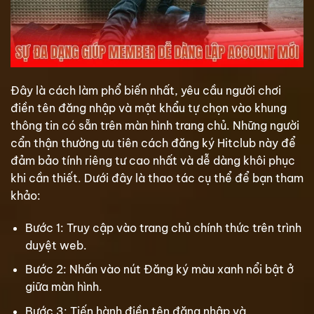
Đây là cách làm phổ biến nhất, yêu cầu người chơi
điền tên đăng nhập và mật khẩu tự chọn vào khung
thông tin có sẵn trên màn hình trang chủ. Những người
cẩn thận thường ưu tiên cách đăng ký Hitclub này để
đảm bảo tính riêng tư cao nhất và dễ dàng khôi phục
khi cần thiết. Dưới đây là thao tác cụ thể để bạn tham
khảo:
Bước 1: Truy cập vào trang chủ chính thức trên trình
duyệt web.
Bước 2: Nhấn vào nút Đăng ký màu xanh nổi bật ở
giữa màn hình.
Bước 3: Tiến hành điền tên đăng nhập và