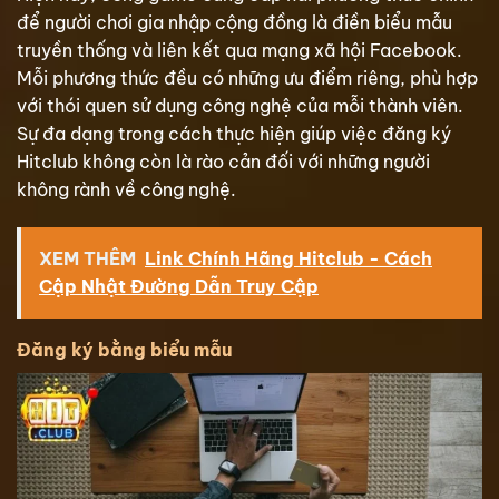
để người chơi gia nhập cộng đồng là điền biểu mẫu
truyền thống và liên kết qua mạng xã hội Facebook.
Mỗi phương thức đều có những ưu điểm riêng, phù hợp
với thói quen sử dụng công nghệ của mỗi thành viên.
Sự đa dạng trong cách thực hiện giúp việc
đăng ký
Hitclub
không còn là rào cản đối với những người
không rành về công nghệ.
XEM THÊM
Link Chính Hãng Hitclub - Cách
Cập Nhật Đường Dẫn Truy Cập
Đăng ký bằng biểu mẫu