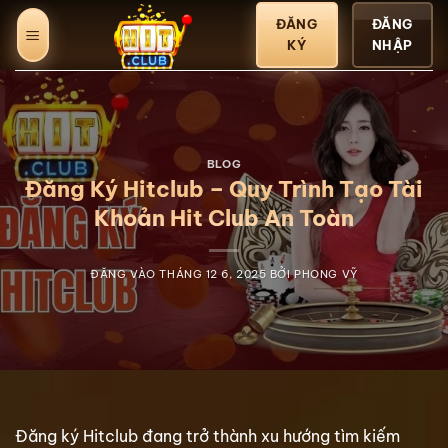
Bỏ
ĐĂNG
ĐĂNG
qua
KÝ
NHẬP
nội
dung
BLOG
Đăng Ký Hitclub – Quy Trình Tạo Tài
Khoản Hit Club An Toàn
ĐĂNG VÀO
THÁNG 12 6, 2025
BỞI
PHONG VỸ
Đăng ký Hitclub đang trở thành xu hướng tìm kiếm