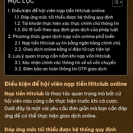
MỤC LỤC
Điều kiện để hội viên nạp tiền Hitclub online
Đáp ứng mức tối thiểu được hệ thống quy định
Tài khoản thực hiện xác thực chính chủ thông tin
Đủ 18 tuổi theo quy định giao dịch của pháp luật
Phương thức giao dịch nạp vốn online phổ biến
Nạp tiền Hitclub uy tín bằng ngân hàng chính chủ
Giao dịch online bằng ví điện tử cực tiện lợi
Lưu ý quan trọng cần nắm khi nạp vốn Hitclub
Xác nhận chính xác thông tin về số vốn chuyển
Đảm bảo an toàn thông tin OTP giao dịch
Điều kiện để hội viên nạp tiền Hitclub online
Nạp tiền Hitclub
là thao tác quan trọng mà bất cứ
hội viên nào cũng cần thực hiện trước khi cá cược.
Dưới đây là một vài yêu cầu đơn giản mà bạn cần đáp
ứng để có thể thực hiện giao dịch online.
Đáp ứng mức tối thiểu được hệ thống quy định