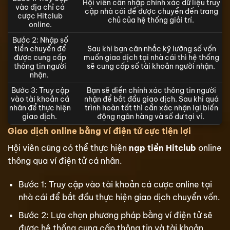
Hội viên cần nhập chính xác dữ liệu truy
vào địa chỉ cá
cập nhà cái để được chuyển đến trang
cược Hitclub
chủ của hệ thống giải trí.
online.
Bước 2: Nhập số
tiền chuyển để
Sau khi bạn cân nhắc kỹ lưỡng số vốn
được cung cấp
muốn giao dịch tại nhà cái thì hệ thống
thông tin người
sẽ cung cấp số tài khoản người nhận.
nhận.
Bước 3: Truy cập
Bạn sẽ điền chính xác thông tin người
vào tài khoản cá
nhận để bắt đầu giao dịch. Sau khi quá
nhân để thực hiện
trình hoàn tất thì cần xác nhận lại biến
giao dịch.
động ngân hàng và số dư tại ví.
Giao dịch online bằng ví điện tử cực tiện lợi
Hội viên cũng có thể thực hiện
nạp tiền Hitclub
online
thông qua ví điện tử cá nhân.
Bước 1: Truy cập vào tài khoản cá cược online tại
nhà cái để bắt đầu thực hiện giao dịch chuyển vốn.
Bước 2: Lựa chọn phương pháp bằng ví điện tử sẽ
được hệ thống cung cấp thông tin và tài khoản