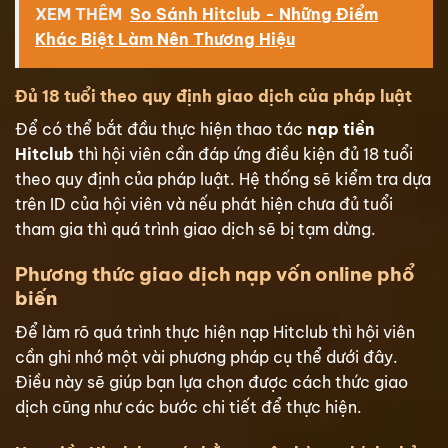
XEM THÊM
So Sánh Hitclub - Những Điểm
Khác Biệt Làm Nên Thương Hiệu
Đủ 18 tuổi theo quy định giao dịch của pháp luật
Để có thể bắt đầu thực hiện thao tác
nạp tiền
Hitclub
thì hội viên cần đáp ứng điều kiện đủ 18 tuổi
theo quy định của pháp luật. Hệ thống sẽ kiểm tra dựa
trên ID của hội viên và nếu phát hiện chưa đủ tuổi
tham gia thì quá trình giao dịch sẽ bị tạm dừng.
Phương thức giao dịch nạp vốn online phổ
biến
Để làm rõ quá trình thực hiện nạp Hitclub thì hội viên
cần ghi nhớ một vài phương pháp cụ thể dưới đây.
Điều này sẽ giúp bạn lựa chọn được cách thức giao
dịch cũng như các bước chi tiết để thực hiện.