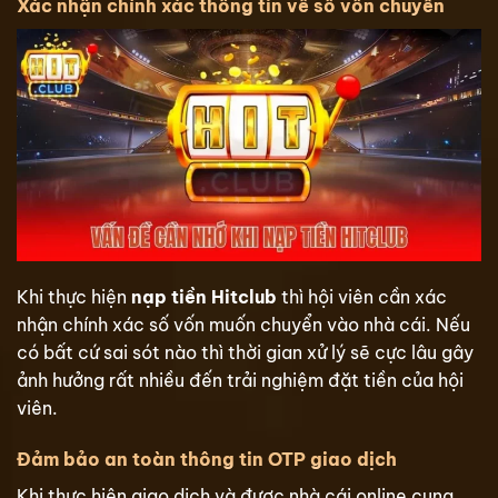
Xác nhận chính xác thông tin về số vốn chuyển
Khi thực hiện
nạp tiền Hitclub
thì hội viên cần xác
nhận chính xác số vốn muốn chuyển vào nhà cái. Nếu
có bất cứ sai sót nào thì thời gian xử lý sẽ cực lâu gây
ảnh hưởng rất nhiều đến trải nghiệm đặt tiền của hội
viên.
Đảm bảo an toàn thông tin OTP giao dịch
Khi thực hiện giao dịch và được nhà cái online cung