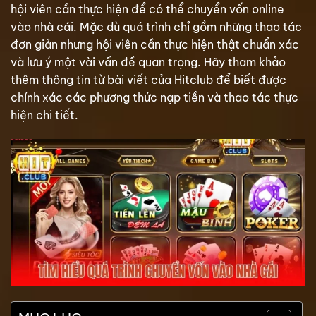
hội viên cần thực hiện để có thể chuyển vốn online
vào nhà cái. Mặc dù quá trình chỉ gồm những thao tác
đơn giản nhưng hội viên cần thực hiện thật chuẩn xác
và lưu ý một vài vấn đề quan trọng. Hãy tham khảo
thêm thông tin từ bài viết của Hitclub để biết được
chính xác các phương thức nạp tiền và thao tác thực
hiện chi tiết.