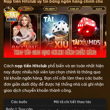
Nạp tiền Hitclub uy tín bằng ngân hàng chính chủ
Cách
nạp tiền Hitclub
phổ biến và an toàn nhất hiện
nay được nhiều hội viên lựa chọn chính là thông qua
tài khoản ngân hàng. Bạn chỉ cần làm theo các bước
đơn giản dưới đây để được hệ thống nhà cái ghi nhận
giao dịch chuyển khoản thành công.
Các bước
Mô tả chi tiết thao tác
Bước 1: Truy cập