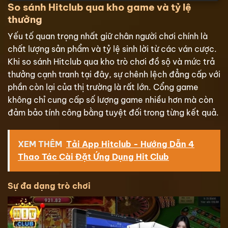
So sánh Hitclub qua kho game và tỷ lệ
thưởng
Yếu tố quan trọng nhất giữ chân người chơi chính là
chất lượng sản phẩm và tỷ lệ sinh lời từ các ván cược.
Khi so sánh Hitclub qua kho trò chơi đồ sộ và mức trả
thưởng cạnh tranh tại đây, sự chênh lệch đẳng cấp với
phần còn lại của thị trường là rất lớn. Cổng game
không chỉ cung cấp số lượng game nhiều hơn mà còn
đảm bảo tính công bằng tuyệt đối trong từng kết quả.
XEM THÊM
Tải App Hitclub - Hướng Dẫn 4
Thao Tác Cài Đặt Ứng Dụng Hit Club
Sự đa dạng trò chơi