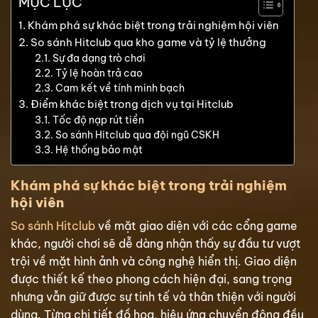
MỤC LỤC
Khám phá sự khác biệt trong trải nghiệm hội viên
So sánh Hitclub qua kho game và tỷ lệ thưởng
Sự đa dạng trò chơi
Tỷ lệ hoàn trả cao
Cam kết về tính minh bạch
Điểm khác biệt trong dịch vụ tại Hitclub
Tốc độ nạp rút tiền
So sánh Hitclub qua đội ngũ CSKH
Hệ thống bảo mật
Khám phá sự khác biệt trong trải nghiệm
hội viên
So sánh Hitclub
về mặt giao diện với các cổng game
khác, người chơi sẽ dễ dàng nhận thấy sự đầu tư vượt
trội về mặt hình ảnh và công nghệ hiển thị. Giao diện
được thiết kế theo phong cách hiện đại, sang trọng
nhưng vẫn giữ được sự tinh tế và thân thiện với người
dùng. Từng chi tiết đồ họa, hiệu ứng chuyển động đều