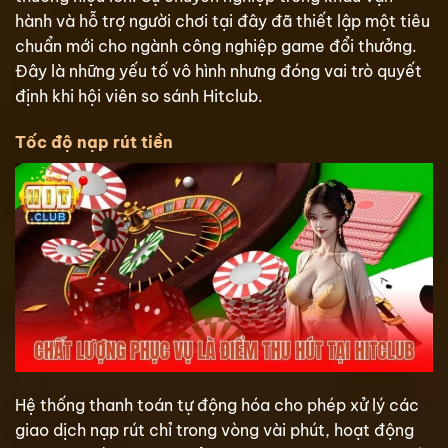
hành và hỗ trợ người chơi tại đây đã thiết lập một tiêu
chuẩn mới cho ngành công nghiệp game đổi thưởng.
Đây là những yếu tố vô hình nhưng đóng vai trò quyết
định khi hội viên so sánh Hitclub.
Tốc độ nạp rút tiền
Hệ thống thanh toán tự động hóa cho phép xử lý các
giao dịch nạp rút chỉ trong vòng vài phút, hoạt động