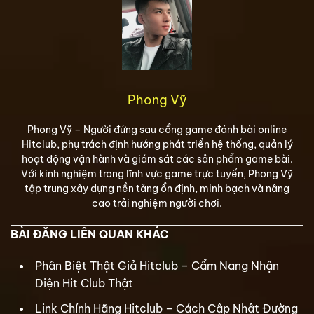
Phong Vỹ
Phong Vỹ – Người đứng sau cổng game đánh bài online
Hitclub, phụ trách định hướng phát triển hệ thống, quản lý
hoạt động vận hành và giám sát các sản phẩm game bài.
Với kinh nghiệm trong lĩnh vực game trực tuyến, Phong Vỹ
tập trung xây dựng nền tảng ổn định, minh bạch và nâng
cao trải nghiệm người chơi.
BÀI ĐĂNG LIÊN QUAN KHÁC
Phân Biệt Thật Giả Hitclub – Cẩm Nang Nhận
Diện Hit Club Thật
Link Chính Hãng Hitclub – Cách Cập Nhật Đường