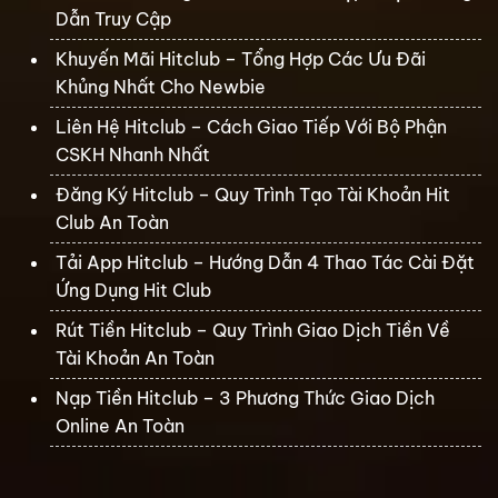
Dẫn Truy Cập
Khuyến Mãi Hitclub – Tổng Hợp Các Ưu Đãi
Khủng Nhất Cho Newbie
Liên Hệ Hitclub – Cách Giao Tiếp Với Bộ Phận
CSKH Nhanh Nhất
Đăng Ký Hitclub – Quy Trình Tạo Tài Khoản Hit
Club An Toàn
Tải App Hitclub – Hướng Dẫn 4 Thao Tác Cài Đặt
Ứng Dụng Hit Club
Rút Tiền Hitclub – Quy Trình Giao Dịch Tiền Về
Tài Khoản An Toàn
Nạp Tiền Hitclub – 3 Phương Thức Giao Dịch
Online An Toàn