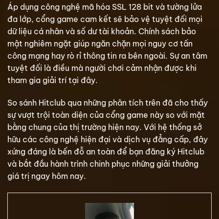
Áp dụng công nghệ mã hóa SSL 128 bit và tường lửa
đa lớp, cổng game cam kết sẽ bảo vệ tuyệt đối mọi
dữ liệu cá nhân và số dư tài khoản. Chính sách bảo
mật nghiêm ngặt giúp ngăn chặn mọi nguy cơ tấn
công mạng hay rò rỉ thông tin ra bên ngoài. Sự an tâm
tuyệt đối là điều mà người chơi cảm nhận được khi
tham gia giải trí tại đây.
So sánh Hitclub qua những phân tích trên đã cho thấy
sự vượt trội toàn diện của cổng game này so với mặt
bằng chung của thị trường hiện nay. Với hệ thống sở
hữu các công nghệ hiện đại và dịch vụ đẳng cấp, đây
xứng đáng là bến đỗ an toàn để bạn đăng ký Hitclub
và bắt đầu hành trình chinh phục những giải thưởng
giá trị ngay hôm nay.