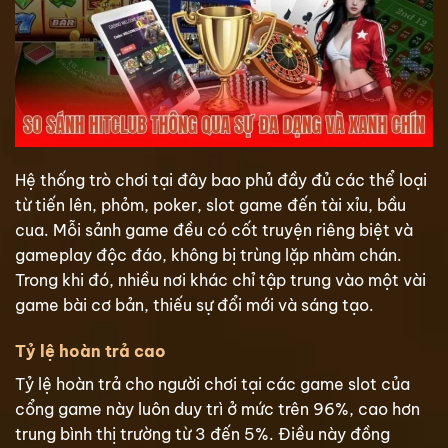
Hệ thống trò chơi tại đây bao phủ đầy đủ các thể loại
từ tiến lên, phỏm, poker, slot game đến tài xỉu, bầu
cua. Mỗi sảnh game đều có cốt truyện riêng biệt và
gameplay độc đáo, không bị trùng lặp nhàm chán.
Trong khi đó, nhiều nơi khác chỉ tập trung vào một vài
game bài cơ bản, thiếu sự đổi mới và sáng tạo.
Tỷ lệ hoàn trả cao
Tỷ lệ hoàn trả cho người chơi tại các game slot của
cổng game này luôn duy trì ở mức trên 96%, cao hơn
trung bình thị trường từ 3 đến 5%. Điều này đồng